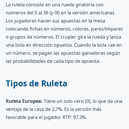
La ruleta consiste en una rueda giratoria con
números del 0 al 36 (y 00 en la versión americana).
Los jugadores hacen sus apuestas en la mesa
colocando fichas en números, colores, pares/impares
o grupos de números. El crupier gira la rueda y lanza
una bola en dirección opuesta. Cuando la bola cae en
un número, se pagan las apuestas ganadoras según
las probabilidades de cada tipo de apuesta.
Tipos de Ruleta
Ruleta Europea:
Tiene un solo cero (0), lo que da una
ventaja de la casa de 2.7%. Es la versión más
favorable para el jugador. RTP: 97.3%.