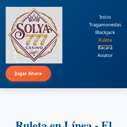
Inicio
Tragamonedas
Blackjack
Ruleta
Bacará
Aviator
Jugar Ahora
Ruleta en Línea - El