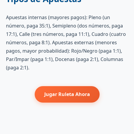
Apuestas internas (mayores pagos): Pleno (un
número, paga 35:1), Semipleno (dos números, paga
17:1), Calle (tres números, paga 11:1), Cuadro (cuatro
números, paga 8:1). Apuestas externas (menores
pagos, mayor probabilidad): Rojo/Negro (paga 1:1),
Par/Impar (paga 1:1), Docenas (paga 2:1), Columnas
(paga 2:1).
Jugar Ruleta Ahora