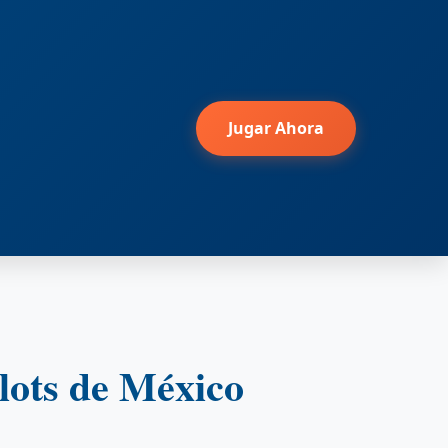
Jugar Ahora
lots de México