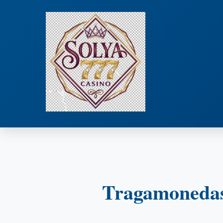
Tragamonedas 